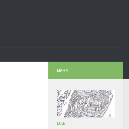
MEHR
EULE