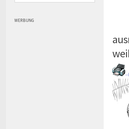
WERBUNG
aus
wei
-