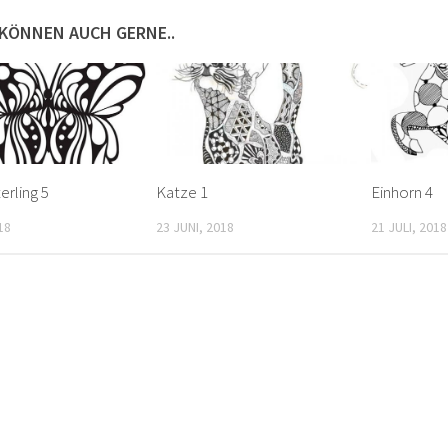
 KÖNNEN AUCH GERNE..
rling 5
Katze 1
Einhorn 4
18
23 JUNI, 2018
21 JULI, 2018