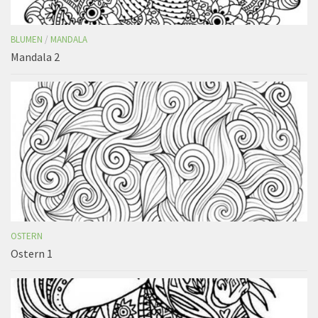
BLUMEN
/
MANDALA
Mandala 2
OSTERN
Ostern 1