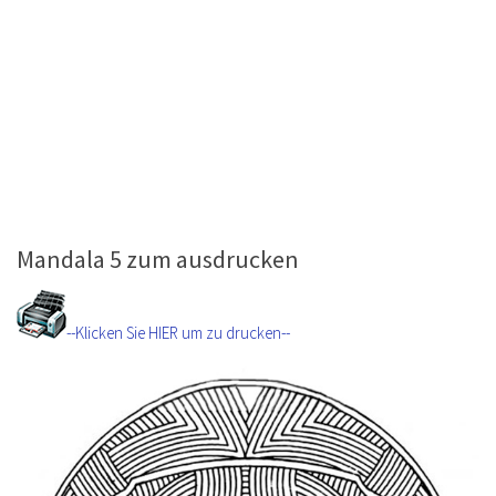
Mandala 5 zum ausdrucken
--Klicken Sie HIER um zu drucken--