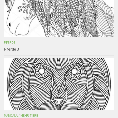
PFERDE
Pferde 3
MANDALA
/
MEHR TIERE