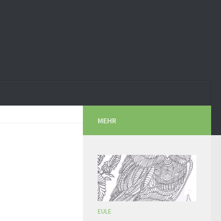
MEHR
EULE