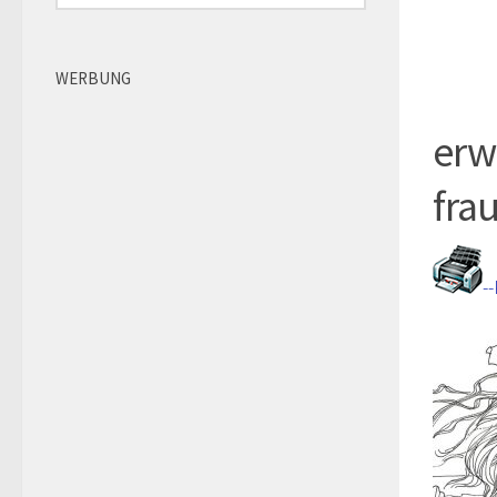
WERBUNG
erw
fra
-