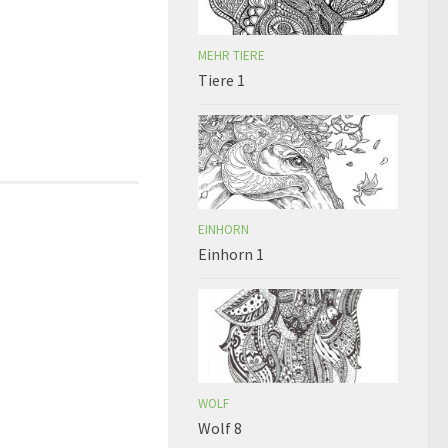
MEHR TIERE
Tiere 1
EINHORN
Einhorn 1
WOLF
Wolf 8