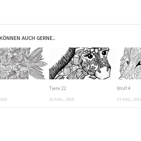
 KÖNNEN AUCH GERNE..
Tiere 22
Wolf 4
2018
25 AUG., 2018
13 AUG., 201