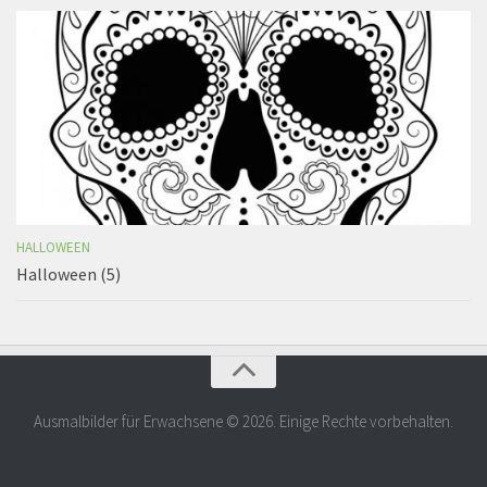
HALLOWEEN
Halloween (5)
Ausmalbilder für Erwachsene © 2026. Einige Rechte vorbehalten.